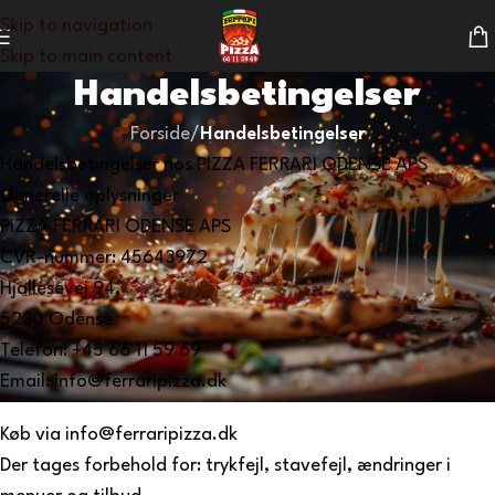
Skip to navigation
Skip to main content
Handelsbetingelser
Forside
/
Handelsbetingelser
Handelsbetingelser hos PIZZA FERRARI ODENSE APS
Generelle oplysninger
PIZZA FERRARI ODENSE APS
CVR-nummer: 45643972
Hjallesevej 94,
5230 Odense
Telefon: +45 66 11 59 69
Email: info@ferraripizza.dk
Køb via info@ferraripizza.dk
Der tages forbehold for: trykfejl, stavefejl, ændringer i