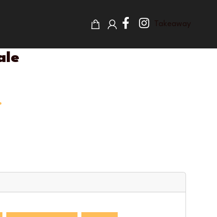
Takeaway
ale
.