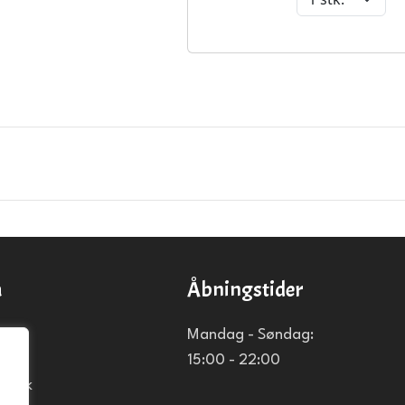
a
Åbningstider
Mandag - Søndag:
15:00 - 22:00
za.dk