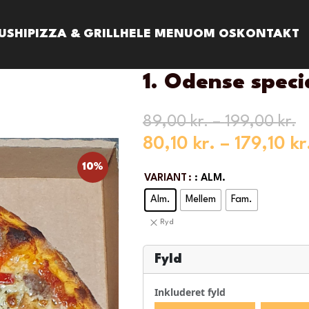
USHI
PIZZA & GRILL
HELE MENU
OM OS
KONTAKT
1. Odense speci
89,00
kr.
–
199,00
kr.
80,10
kr.
–
179,10
kr
10%
VARIANT
: ALM.
Alm.
Mellem
Fam.
Ryd