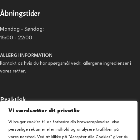
Åbningstider
Mandag - Søndag:
15:00 - 22:00
ALLERGI INFORMATION
Kontakt os hvis du har spørgsmål vedr. allergene ingredienser i
vores retter.
Praktisk
Vi værdsætter dit privatliv
Forside
Vi bruger cookies til at forbedre din browseroplevelse, vise
Takeaway
personlige reklamer eller indhold og analysere trafikken på
Kontakt os
vores netsted. Ved at klikke på "Accepter Alle Cookies" giver du