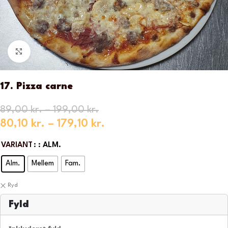
Klik for at forstørre
17. Pizza carne
89,00
kr.
–
199,00
kr.
80,10
kr.
–
179,10
kr.
VARIANT
: ALM.
Alm.
Mellem
Fam.
Ryd