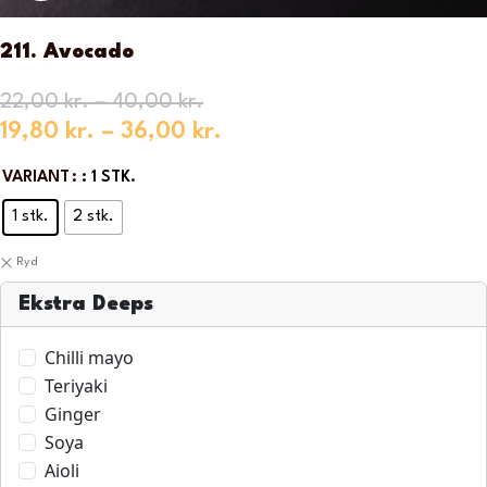
211. Avocado
22,00
kr.
–
40,00
kr.
19,80
kr.
–
36,00
kr.
VARIANT
: 1 STK.
1 stk.
2 stk.
Ryd