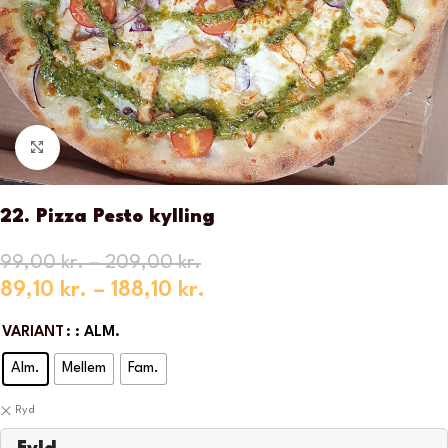
Klik for at forstørre
22. Pizza Pesto kylling
99,00
kr.
–
209,00
kr.
89,10
kr.
–
188,10
kr.
VARIANT
: ALM.
Alm.
Mellem
Fam.
Ryd