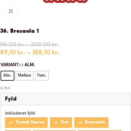
Klik for at forstørre
36. Bresaola 1
99,00
kr.
–
209,00
kr.
89,10
kr.
–
188,10
kr.
VARIANT
: ALM.
Alm.
Mellem
Fam.
Ryd