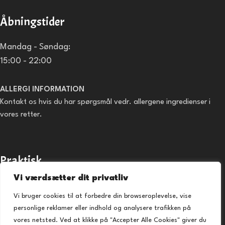
Åbningstider
Mandag - Søndag:
15:00 - 22:00
ALLERGI INFORMATION
Kontakt os hvis du har spørgsmål vedr. allergene ingredienser i
vores retter.
Praktisk
Vi værdsætter dit privatliv
Forside
Vi bruger cookies til at forbedre din browseroplevelse, vise
Takeaway
personlige reklamer eller indhold og analysere trafikken på
Kontakt os
vores netsted. Ved at klikke på "Accepter Alle Cookies" giver du