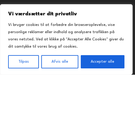
ALLERGI INFORMATION
Vi værdsætter dit privatliv
Kontakt os hvis du har spørgsmål vedr. allergene ingredienser i
vores retter.
Vi bruger cookies til at forbedre din browseroplevelse, vise
personlige reklamer eller indhold og analysere trafikken på
vores netsted. Ved at klikke på "Accepter Alle Cookies" giver du
dit samtykke til vores brug af cookies.
Praktisk
Tilpas
Afvis alle
Accepter alle
Forside
Forside
Takeaway
Kurv
Menu
Takeaway
Kontakt os
Handelsbetingelser
Privatlivspolitik
Ferrari Pizza @ 2024 | Power by
NemBestil ApS