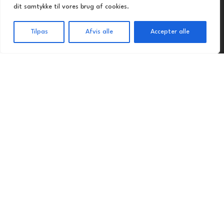
vores retter.
dit samtykke til vores brug af cookies.
Tilpas
Afvis alle
Accepter alle
Praktisk
Forside
Takeaway
Kurv
Menu
Forside
Takeaway
Kontakt os
Handelsbetingelser
Privatlivspolitik
Ferrari Pizza @ 2024 | Power by
NemBestil ApS